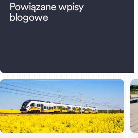
P
o
w
i
ą
z
a
n
e
w
p
i
s
y
b
l
o
g
o
w
e