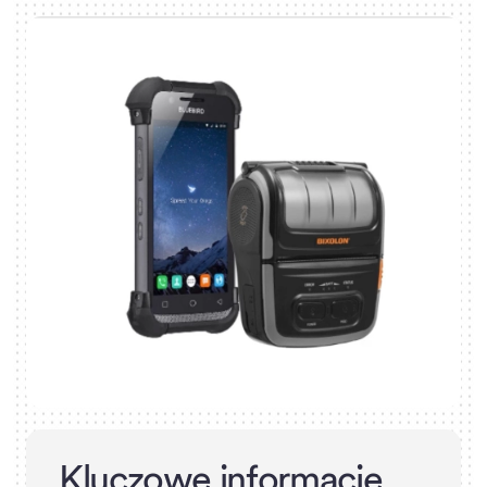
K
l
u
c
z
o
w
e
i
n
f
o
r
m
a
c
j
e