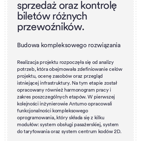
s
p
r
z
e
d
a
ż
o
r
a
z
k
o
n
t
r
o
l
ę
b
i
l
e
t
ó
w
r
ó
ż
n
y
c
h
p
r
z
e
w
o
ź
n
i
k
ó
w
.
Budowa kompleksowego rozwiązania
Realizacja projektu rozpoczęła się od analizy
potrzeb, która obejmowała zdefiniowanie celów
projektu, ocenę zasobów oraz przegląd
istniejącej infrastruktury. Na tym etapie został
opracowany również harmonogram pracy i
zakres poszczególnych etapów. W pierwszej
kolejności inżynierowie Antumo opracowali
funkcjonalności kompleksowego
oprogramowania, który składa się z kilku
modułów: system obsługi pasażerskiej, system
do taryfowania oraz system centrum kodów 2D.