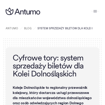
ANTUMO
BLOG
SYSTEM SPRZEDAŻY BILETÓW DLA KOLEI DOLNOŚ
C
y
f
r
o
w
e
t
o
r
y
:
s
y
s
t
e
m
s
p
r
z
e
d
a
ż
y
b
i
l
e
t
ó
w
d
l
a
K
o
l
e
i
D
o
l
n
o
ś
l
ą
s
k
i
c
h
Koleje Dolnośląskie to regionalny przewoźnik
kolejowy, który dostarcza usługi przewozowe
dla mieszkańców województwa dolnośląskiego
oraz osób odwiedzających region Dolnego