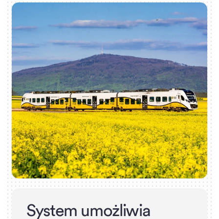
S
y
s
t
e
m
u
m
o
ż
l
i
w
i
a