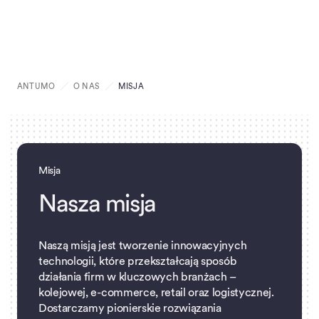
ANTUMO
O NAS
MISJA
Misja
N
a
s
z
a
m
i
s
j
a
Naszą misją jest tworzenie innowacyjnych
technologii, które przekształcają sposób
działania firm w kluczowych branżach –
kolejowej, e-commerce, retail oraz logistycznej.
Dostarczamy pionierskie rozwiązania