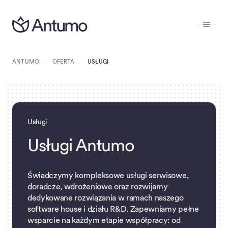
ANTUMO
OFERTA
USŁUGI
Usługi
U
s
ł
u
g
i
A
n
t
u
m
o
Świadczymy kompleksowe usługi serwisowe,
doradcze, wdrożeniowe oraz rozwijamy
dedykowane rozwiązania w ramach naszego
software house i działu R&D. Zapewniamy pełne
wsparcie na każdym etapie współpracy: od