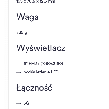
165 x 76,9 x 12,5 mm
Waga
235 g
Wyświetlacz
6" FHD+ (1080x2160)
podświetlenie LED
Łączność
5G