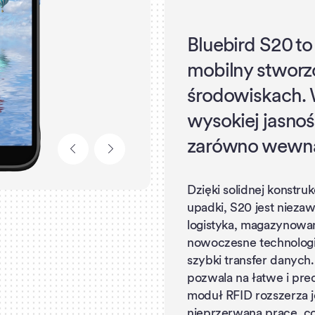
Bluebird S20 t
mobilny stwor
środowiskach. 
wysokiej jasnoś
zarówno wewnątr
Dzięki solidnej konstru
upadki, S20 jest nieza
logistyka, magazynowan
nowoczesne technologie 
szybki transfer dany
pozwala na łatwe i pre
moduł RFID rozszerza j
nieprzerwaną pracę, c