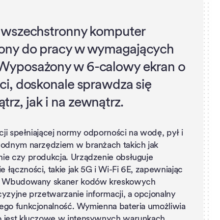
o wszechstronny komputer
zony do pracy w wymagających
Wyposażony w 6-calowy ekran o
ci, doskonale sprawdza się
z, jak i na zewnątrz.
kcji spełniającej normy odporności na wodę, pył i
wodnym narzędziem w branżach takich jak
ie czy produkcja. Urządzenie obsługuje
łączności, takie jak 5G i Wi-Fi 6E, zapewniając
ch. Wbudowany skaner kodów kreskowych
cyzyjne przetwarzanie informacji, a opcjonalny
ego funkcjonalność. Wymienna bateria umożliwia
o jest kluczowe w intensywnych warunkach