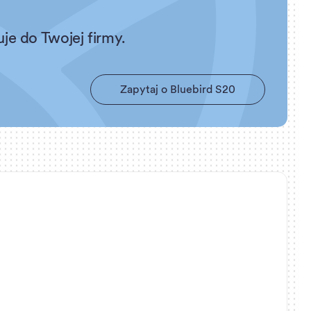
e do Twojej firmy.
Z
a
p
y
t
a
j
o
B
l
u
e
b
i
r
d
S
2
0