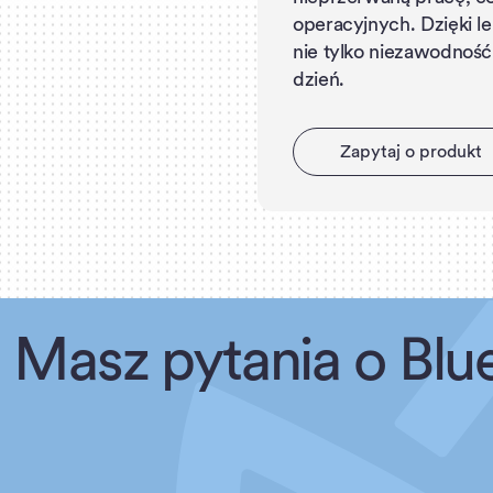
operacyjnych. Dzięki le
nie tylko niezawodność
dzień.
Z
a
p
y
t
a
j
o
p
r
o
d
u
k
t
Masz pytania o Blu