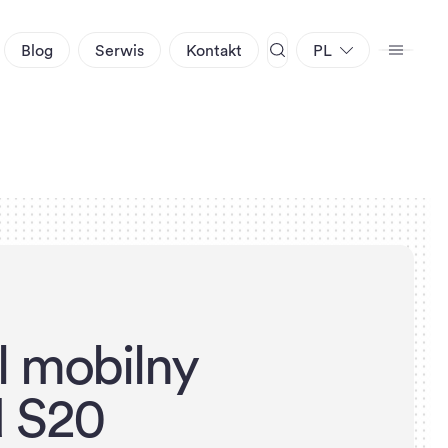
Blog
Serwis
Kontakt
PL
l
m
o
b
i
l
n
y
d
S
2
0