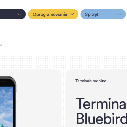
Oprogramowanie
Sprzęt
0
Terminale mobilne
T
e
r
m
i
n
a
B
l
u
e
b
i
r