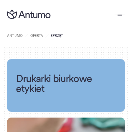
ANTUMO
OFERTA
SPRZĘT
D
r
u
k
a
r
k
i
b
i
u
r
k
o
w
e
e
t
y
k
i
e
t