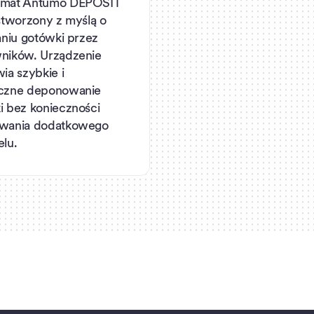
omat Antumo DEPOSIT
stworzony z myślą o
aniu gotówki przez
ników. Urządzenie
ia szybkie i
czne deponowanie
i bez konieczności
wania dodatkowego
lu.