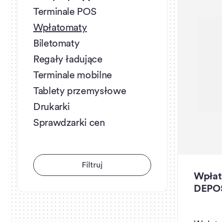
Terminale POS
Wpłatomaty
Biletomaty
Regały ładujące
Terminale mobilne
Tablety przemysłowe
Drukarki
Sprawdzarki cen
F
i
l
t
r
u
j
Wpłat
DEPO