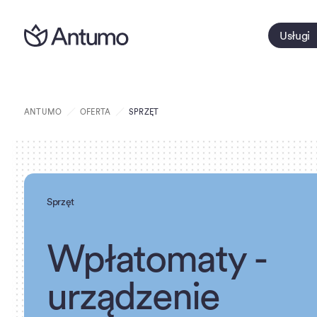
Usługi
ANTUMO
OFERTA
SPRZĘT
Sprzęt
W
p
ł
a
t
o
m
a
t
y
-
u
r
z
ą
d
z
e
n
i
e