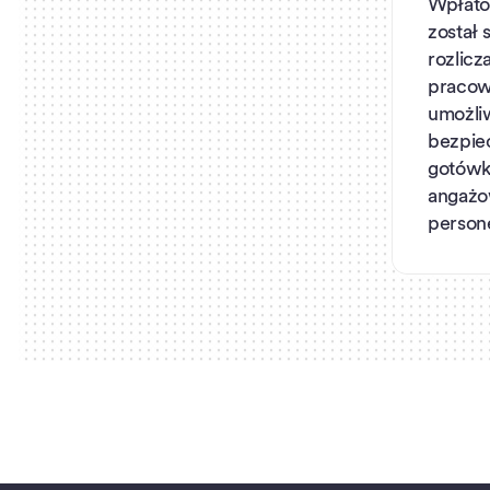
Wpłat
został 
rozlicz
pracow
umożliw
bezpie
gotówk
angażo
persone